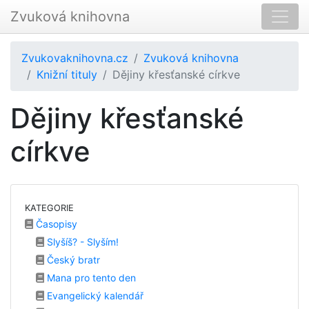
Zvuková knihovna
Zvukovaknihovna.cz
Zvuková knihovna
Knižní tituly
Dějiny křesťanské církve
Dějiny křesťanské
církve
KATEGORIE
Časopisy
Slyšíš? - Slyším!
Český bratr
Mana pro tento den
Evangelický kalendář