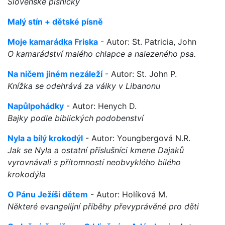
Slovenské písničky
Malý stín + dětské písně
Moje kamarádka Friska
- Autor: St. Patricia, John
O kamarádství malého chlapce a nalezeného psa.
Na ničem jiném nezáleží
- Autor: St. John P.
Knížka se odehrává za války v Libanonu
Napůlpohádky
- Autor: Henych D.
Bajky podle biblických podobenství
Nyla a bílý krokodýl
- Autor: Youngbergová N.R.
Jak se Nyla a ostatní příslušníci kmene Dajaků
vyrovnávali s přítomností neobvyklého bílého
krokodýla
O Pánu Ježíši dětem
- Autor: Holíková M.
Některé evangelijní příběhy převyprávěné pro děti