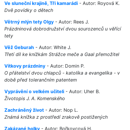
Ve sluneční krajině, Tři kamarádi
- Autor: Royová K.
Dvě povídky o dětech
Větrný mlýn tety Olgy
- Autor: Rees J.
Prázdninová dobrodružství dvou sourozenců u věřící
tety
Věž Geburah
- Autor: White J.
Třetí díl ke knížkám Strážce meče a Gaal přemožitel
Vítkovy prázdniny
- Autor: Domin P.
O přátelství dvou chlapců - katolíka a evangelíka - v
době před tolerančním patentem
Vyprávění o velkém učiteli
- Autor: Uher B.
Životopis J. A. Komenského
Zachráněný život
- Autor: Nop L.
Známá knížka z prostředí zrakově postižených
Zakázané holky
- Autor: Bořkovcová H.