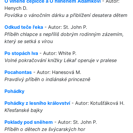
O vlněné čepičce a O hliněném Adámkovi
- Autor:
Henych D.
Povídka o vánočním dárku a přiblížení desatera dětem
Odkud teče řeka
- Autor: St. John P.
Příběh chlapce s nepříliš dobrým rodinným zázemím,
který se setká s vírou
Po stopách lva
- Autor: White P.
Volné pokračování knížky Lékař operuje v pralese
Pocahontas
- Autor: Hanesová M.
Pravdivý příběh o indiánské princezně
Pohádky
Pohádky z lesního království
- Autor: Kotušťáková H.
Křesťanské bajky
Poklady pod sněhem
- Autor: St. John P.
Příběh o dětech ze švýcarských hor