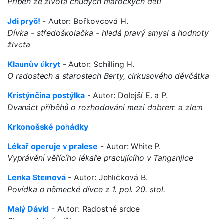
Příběh ze života chudých marockých dětí
Jdi pryč!
- Autor: Bořkovcová H.
Dívka - středoškolačka - hledá pravý smysl a hodnoty
života
Klaunův úkryt
- Autor: Schilling H.
O radostech a starostech Berty, cirkusového děvčátka
Kristýnčina postýlka
- Autor: Dolejší E. a P.
Dvanáct příběhů o rozhodování mezi dobrem a zlem
Krkonošské pohádky
Lékař operuje v pralese
- Autor: White P.
Vyprávění věřícího lékaře pracujícího v Tanganjice
Lenka Steinová
- Autor: Jehličková B.
Povídka o německé dívce z 1. pol. 20. stol.
Malý Dávid
- Autor: Radostné srdce