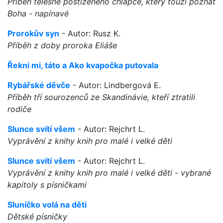
Příběh tělesně postiženého chlapce, který touží poznat
Boha - napínavé
Prorokův syn
- Autor: Rusz K.
Příběh z doby proroka Eliáše
Řekni mi, táto a Ako kvapočka putovala
Rybářské děvče
- Autor: Lindbergová E.
Příběh tří sourozenců ze Skandinávie, kteří ztratili
rodiče
Slunce svítí všem
- Autor: Rejchrt L.
Vyprávění z knihy knih pro malé i velké děti
Slunce svítí všem
- Autor: Rejchrt L.
Vyprávění z knihy knih pro malé i velké děti - vybrané
kapitoly s písničkami
Sluníčko volá na děti
Dětské písničky