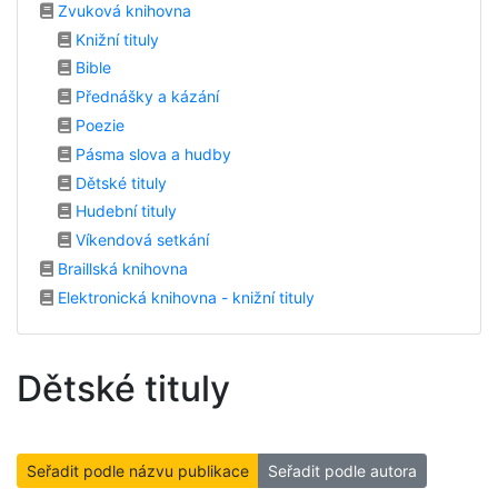
Zvuková knihovna
Knižní tituly
Bible
Přednášky a kázání
Poezie
Pásma slova a hudby
Dětské tituly
Hudební tituly
Víkendová setkání
Braillská knihovna
Elektronická knihovna - knižní tituly
Dětské tituly
Seřadit podle názvu publikace
Seřadit podle autora