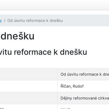
ly
Od úsvitu reformace k dnešku
 dnešku
vitu reformace k dnešku
Od úsvitu reformace k dn
Říčan, Rudof
Dějiny reformované církv