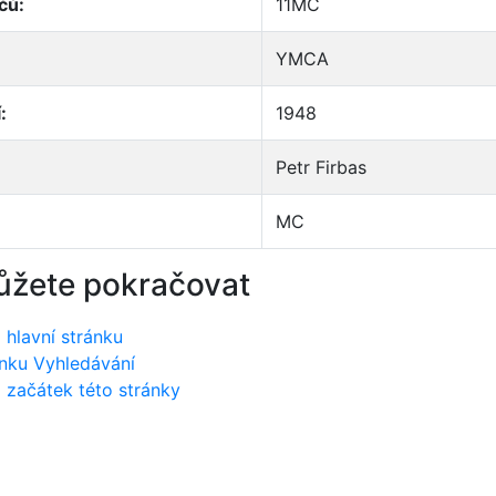
čů:
11MC
YMCA
:
1948
Petr Firbas
MC
ůžete pokračovat
 hlavní stránku
nku Vyhledávání
 začátek této stránky