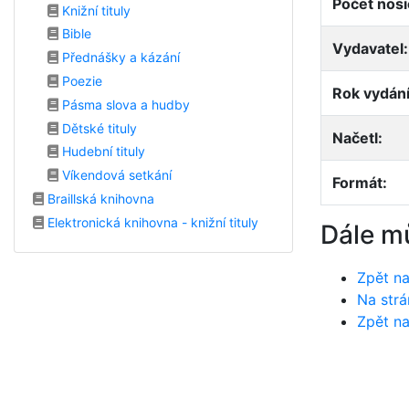
Počet nosi
Knižní tituly
Bible
Vydavatel:
Přednášky a kázání
Poezie
Rok vydání
Pásma slova a hudby
Dětské tituly
Načetl:
Hudební tituly
Víkendová setkání
Formát:
Braillská knihovna
Elektronická knihovna - knižní tituly
Dále m
Zpět na
Na strá
Zpět na