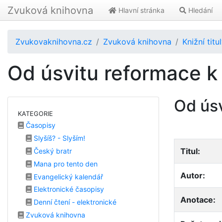
Zvuková knihovna
Hlavní stránka
Hledání
Zvukovaknihovna.cz
Zvuková knihovna
Knižní titu
Od úsvitu reformace k
Od ús
KATEGORIE
Časopisy
Slyšíš? - Slyším!
Titul:
Český bratr
Mana pro tento den
Autor:
Evangelický kalendář
Elektronické časopisy
Anotace:
Denní čtení - elektronické
Zvuková knihovna