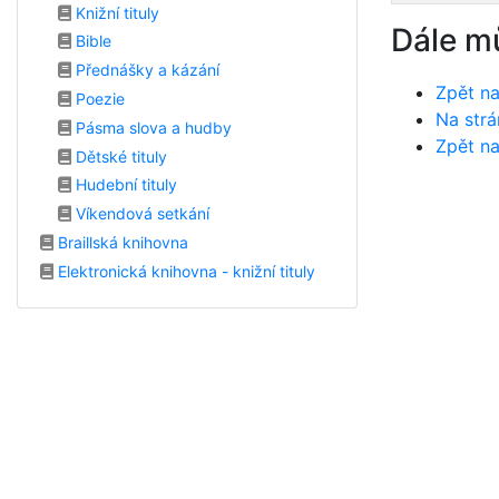
Knižní tituly
Dále m
Bible
Přednášky a kázání
Zpět na
Poezie
Na strá
Pásma slova a hudby
Zpět na
Dětské tituly
Hudební tituly
Víkendová setkání
Braillská knihovna
Elektronická knihovna - knižní tituly