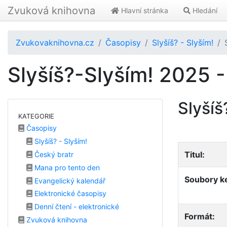
Zvuková knihovna
Hlavní stránka
Hledání
Zvukovaknihovna.cz
Časopisy
Slyšíš? - Slyším!
Slyšíš?-Slyším! 2025 -
Slyšíš
KATEGORIE
Časopisy
Slyšíš? - Slyším!
Titul:
Český bratr
Mana pro tento den
Soubory ke
Evangelický kalendář
Elektronické časopisy
Denní čtení - elektronické
Formát:
Zvuková knihovna