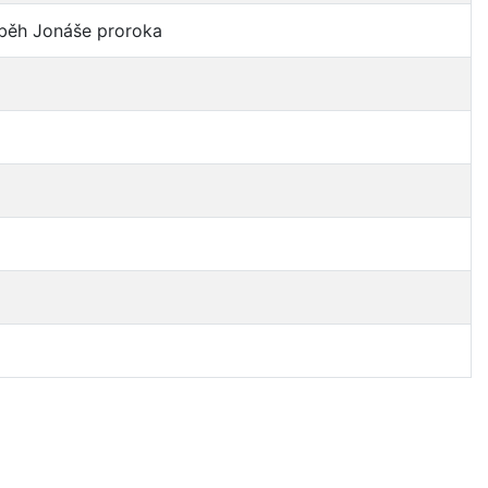
íběh Jonáše proroka