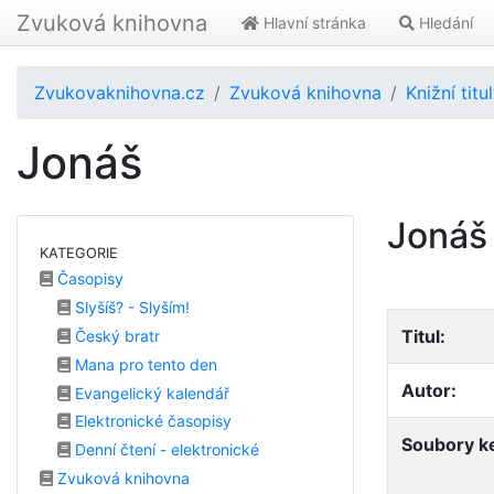
Zvuková knihovna
Hlavní stránka
Hledání
Zvukovaknihovna.cz
Zvuková knihovna
Knižní titu
Jonáš
Jonáš
KATEGORIE
Časopisy
Slyšíš? - Slyším!
Titul:
Český bratr
Mana pro tento den
Autor:
Evangelický kalendář
Elektronické časopisy
Soubory ke
Denní čtení - elektronické
Zvuková knihovna