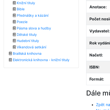
Knižní tituly
Anotace:
Bible
Přednášky a kázání
Počet nosi
Poezie
Pásma slova a hudby
Vydavatel:
Dětské tituly
Hudební tituly
Rok vydání
Víkendová setkání
Braillská knihovna
Načetl:
Elektronická knihovna - knižní tituly
ISBN:
Formát:
Dále m
Zpět na