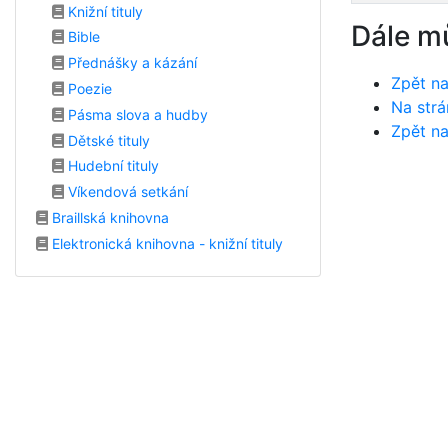
Knižní tituly
Dále m
Bible
Přednášky a kázání
Zpět na
Poezie
Na strá
Pásma slova a hudby
Zpět na
Dětské tituly
Hudební tituly
Víkendová setkání
Braillská knihovna
Elektronická knihovna - knižní tituly