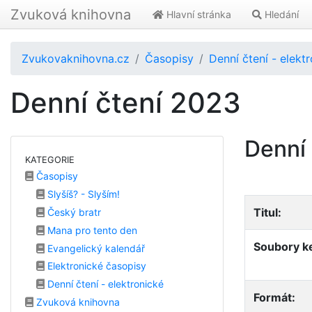
Zvuková knihovna
Hlavní stránka
Hledání
Zvukovaknihovna.cz
Časopisy
Denní čtení - elekt
Denní čtení 2023
Denní
KATEGORIE
Časopisy
Slyšíš? - Slyším!
Titul:
Český bratr
Mana pro tento den
Soubory ke
Evangelický kalendář
Elektronické časopisy
Denní čtení - elektronické
Formát:
Zvuková knihovna