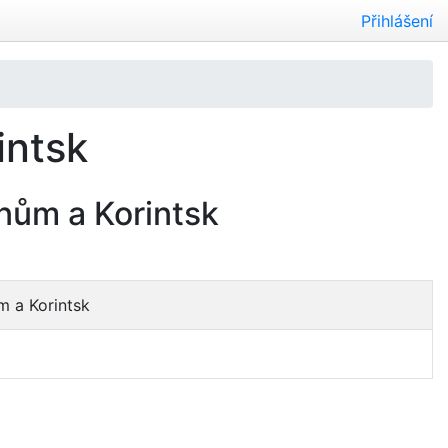
Přihlášení
intsk
anům a Korintsk
m a Korintsk