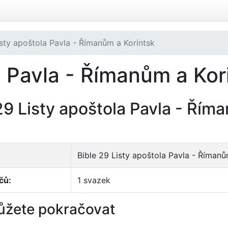
isty apoštola Pavla - Římanům a Korintsk
a Pavla - Římanům a Kor
29 Listy apoštola Pavla - Řím
Bible 29 Listy apoštola Pavla - Římanů
čů:
1 svazek
ůžete pokračovat