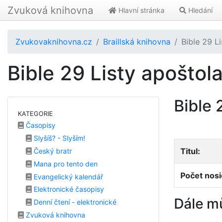
Zvuková knihovna
Hlavní stránka
Hledání
Zvukovaknihovna.cz
Braillská knihovna
Bible 29 L
Bible 29 Listy apoštol
Bible 
KATEGORIE
Časopisy
Slyšíš? - Slyším!
Titul:
Český bratr
Mana pro tento den
Počet nosi
Evangelický kalendář
Elektronické časopisy
Dále m
Denní čtení - elektronické
Zvuková knihovna