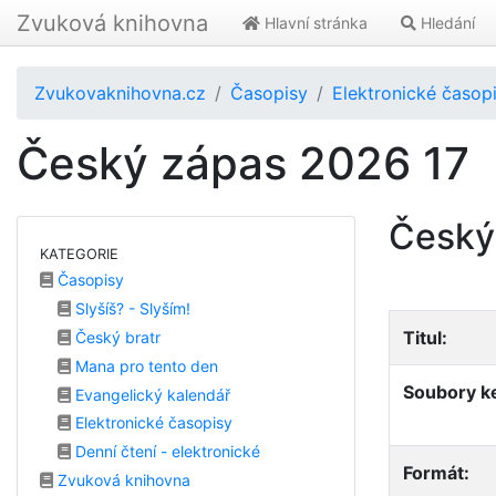
Zvuková knihovna
Hlavní stránka
Hledání
Zvukovaknihovna.cz
Časopisy
Elektronické časop
Český zápas 2026 17
Český
KATEGORIE
Časopisy
Slyšíš? - Slyším!
Titul:
Český bratr
Mana pro tento den
Soubory ke
Evangelický kalendář
Elektronické časopisy
Denní čtení - elektronické
Formát:
Zvuková knihovna