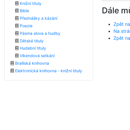
Knižní tituly
Dále m
Bible
Přednášky a kázání
Zpět na
Poezie
Na strá
Pásma slova a hudby
Zpět na
Dětské tituly
Hudební tituly
Víkendová setkání
Braillská knihovna
Elektronická knihovna - knižní tituly