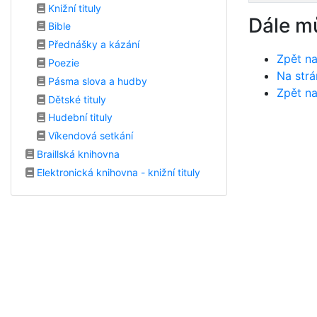
Knižní tituly
Dále m
Bible
Přednášky a kázání
Zpět na
Poezie
Na strá
Pásma slova a hudby
Zpět na
Dětské tituly
Hudební tituly
Víkendová setkání
Braillská knihovna
Elektronická knihovna - knižní tituly