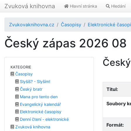
Zvuková knihovna
Hlavní stránka
Hledání
Zvukovaknihovna.cz
Časopisy
Elektronické časop
Český zápas 2026 08
Český
KATEGORIE
Časopisy
Slyšíš? - Slyším!
Titul:
Český bratr
Mana pro tento den
Soubory ke
Evangelický kalendář
Elektronické časopisy
Denní čtení - elektronické
Formát:
Zvuková knihovna