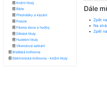
Knižní tituly
Dále m
Bible
Přednášky a kázání
Zpět na
Poezie
Na strá
Pásma slova a hudby
Zpět na
Dětské tituly
Hudební tituly
Víkendová setkání
Braillská knihovna
Elektronická knihovna - knižní tituly