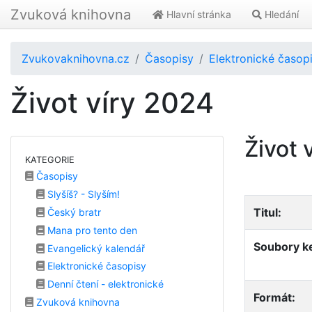
Zvuková knihovna
Hlavní stránka
Hledání
Zvukovaknihovna.cz
Časopisy
Elektronické časop
Život víry 2024
Život 
KATEGORIE
Časopisy
Slyšíš? - Slyším!
Titul:
Český bratr
Mana pro tento den
Soubory ke
Evangelický kalendář
Elektronické časopisy
Denní čtení - elektronické
Formát:
Zvuková knihovna