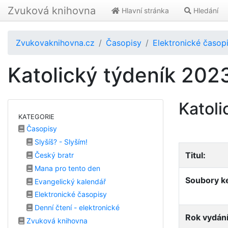
Zvuková knihovna
Hlavní stránka
Hledání
Zvukovaknihovna.cz
Časopisy
Elektronické časop
Katolický týdeník 202
Katoli
KATEGORIE
Časopisy
Slyšíš? - Slyším!
Titul:
Český bratr
Mana pro tento den
Soubory ke
Evangelický kalendář
Elektronické časopisy
Denní čtení - elektronické
Rok vydání
Zvuková knihovna