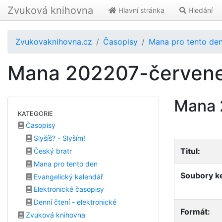
Zvuková knihovna
Hlavní stránka
Hledání
Zvukovaknihovna.cz
Časopisy
Mana pro tento de
Mana 202207-červen
Mana 
KATEGORIE
Časopisy
Slyšíš? - Slyším!
Titul:
Český bratr
Mana pro tento den
Soubory ke
Evangelický kalendář
Elektronické časopisy
Denní čtení - elektronické
Formát:
Zvuková knihovna