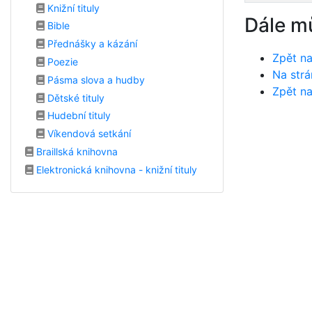
Knižní tituly
Dále m
Bible
Přednášky a kázání
Zpět na
Poezie
Na strá
Pásma slova a hudby
Zpět na
Dětské tituly
Hudební tituly
Víkendová setkání
Braillská knihovna
Elektronická knihovna - knižní tituly